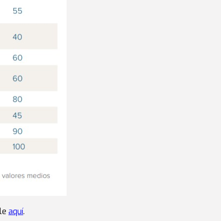
ble
aquí
.